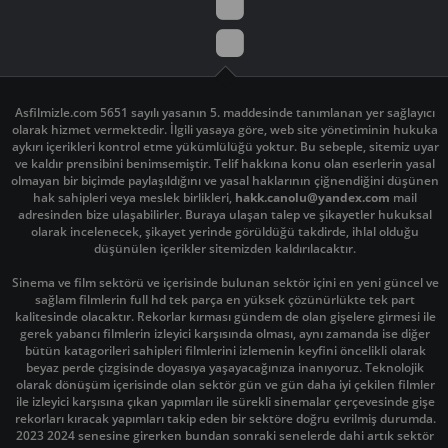
Asfilmizle.com 5651 sayılı yasanın 5. maddesinde tanımlanan yer sağlayıcı
olarak hizmet vermektedir. İlgili yasaya göre, web site yönetiminin hukuka
aykırı içerikleri kontrol etme yükümlülüğü yoktur. Bu sebeple, sitemiz uyar
ve kaldır prensibini benimsemiştir. Telif hakkına konu olan eserlerin yasal
olmayan bir biçimde paylaşıldığını ve yasal haklarının çiğnendiğini düşünen
hak sahipleri veya meslek birlikleri,
hakk.canolu@yandex.com
mail
adresinden bize ulaşabilirler. Buraya ulaşan talep ve şikayetler hukuksal
olarak incelenecek, şikayet yerinde görüldüğü takdirde, ihlal olduğu
düşünülen içerikler sitemizden kaldırılacaktır.
Sinema ve film sektörü ve içerisinde bulunan sektör içini en yeni güncel ve
sağlam filmlerin full hd tek parça en yüksek çözünürlükte tek part
kalitesinde olacaktır. Rekorlar kırması gündem de olan gişelere girmesi ile
gerek yabancı filmlerin izleyici karşısında olması, aynı zamanda ise diğer
bütün katagorileri sahipleri filmlerini izlemenin keyfini öncelikli olarak
beyaz perde çizgisinde doyasıya yaşayacağınıza inanıyoruz. Teknolojik
olarak dönüşüm içerisinde olan sektör gün ve gün daha iyi çekilen filmler
ile izleyici karşısına çıkan yapımları ile sürekli sinemalar çerçevesinde gişe
rekorları kıracak yapımları takip eden bir sektöre doğru evrilmiş durumda.
2023 2024 senesine girerken bundan sonraki senelerde dahi artık sektör