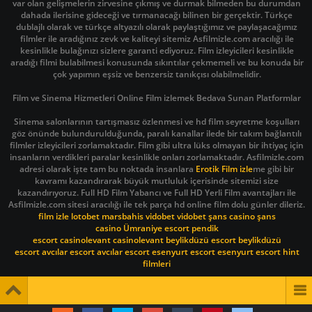
var olan gelişmelerin zirvesine çıkmış ve durmak bilmeden bu durumdan
dahada ilerisine gideceği ve tırmanacağı bilinen bir gerçektir. Türkçe
dublajlı olarak ve türkçe altyazılı olarak paylaştığımız ve paylaşacağımız
filmler ile aradığınız zevk ve kaliteyi sitemiz Asfilmizle.com aracılığı ile
kesinlikle bulağınızı sizlere garanti ediyoruz. Film izleyicileri kesinlikle
aradığı filmi bulabilmesi konusunda sıkıntılar çekmemeli ve bu konuda bir
çok yapımın eşsiz ve benzersiz tanıkçısı olabilmelidir.
Film ve Sinema Hizmetleri Online Film izlemek Bedava Sunan Platformlar
Sinema salonlarının tartışmasız özlenmesi ve hd film seyretme koşulları
göz önünde bulundurulduğunda, paralı kanallar ilede bir takım bağlantılı
filmler izleyicileri zorlamaktadır. Film gibi ultra lüks olmayan bir ihtiyaç için
insanların verdikleri paralar kesinlikle onları zorlamaktadır. Asfilmizle.com
adresi olarak işte tam bu noktada insanlara
Erotik Film izle
me gibi bir
kavramı kazandırarak büyük mutluluk içerisinde sitemizi size
kazandırıyoruz. Full HD Film Yabancı ve Full HD Yerli Film avantajları ile
Asfilmizle.com sitesi aracılığı ile tek parça hd online film dolu günler dileriz.
film izle
lotobet
marsbahis
vidobet
vidobet
şans casino
şans
casino
Ümraniye escort
pendik
escort
casinolevant
casinolevant
beylikdüzü escort
beylikdüzü
escort
avcılar escort
avcılar escort
esenyurt escort
esenyurt escort
hint
filmleri